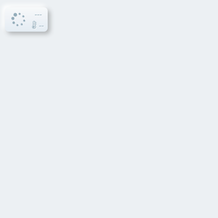
---
--