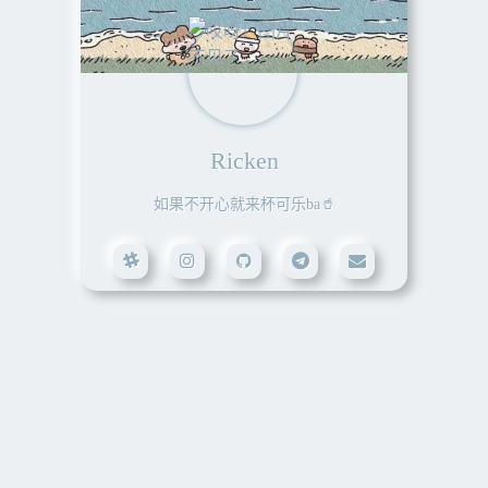
>_
小角落
next
野生菜鸡程序猿
实现自己的精彩
手残硬件攻城狮
在线代码
2021-12-03
自建接口替换百度统计
说实话
2021-11-26
Ricken
关于我自己我也很迷茫
努力开发中
购入并更换域名ricken.cn
说我是搞硬件的吧，只会造轮子
说我是搞软件的吧，只会上GitHub
2021-10-28
如果不开心就来杯可乐ba🥤
然后立下的一堆Flag
自主编写天气插件
所有站点均正常运行
到目前也还只是个"Flag"
2021-10-15
注: 上下滑动查看历史进程
主页托管于Vercel
2021-10-14
个人主页改版
2021-10-14
主页托管于腾讯云
2021-09-05
小角落全站Emoji
2021-09-05
注册域名"ricken.top"